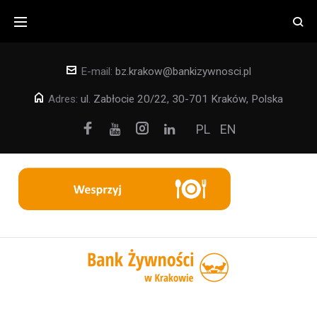
Skip
to
content
E-mail:
bz.krakow@bankizywnosci.pl
Adres:
ul. Zabłocie 20/22, 30-701 Kraków, Polska
Facebook
Instagram
PL
EN
Youtube
Linkedin