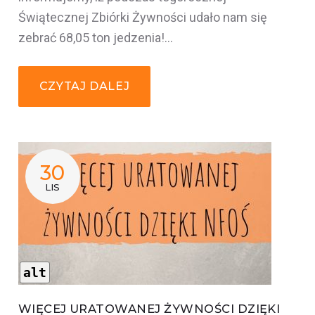
Świątecznej Zbiórki Żywności udało nam się
zebrać 68,05 ton jedzenia!…
CZYTAJ DALEJ
30
LIS
alt
WIĘCEJ URATOWANEJ ŻYWNOŚCI DZIĘKI