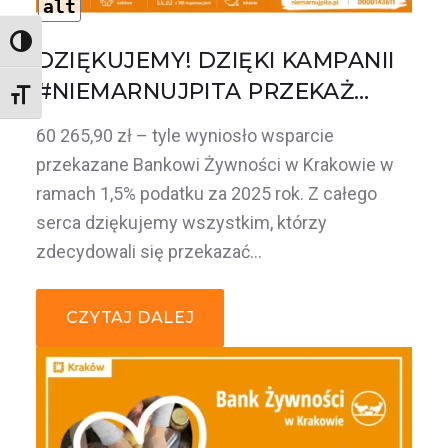
alt
Wysoki kontrast
DZIĘKUJEMY! DZIĘKI KAMPANII
#NIEMARNUJPITA PRZEKAŻ…
Rozmiar czcionki
60 265,90 zł – tyle wyniosło wsparcie
przekazane Bankowi Żywności w Krakowie w
ramach 1,5% podatku za 2025 rok. Z całego
serca dziękujemy wszystkim, którzy
zdecydowali się przekazać…
CZYTAJ DALEJ