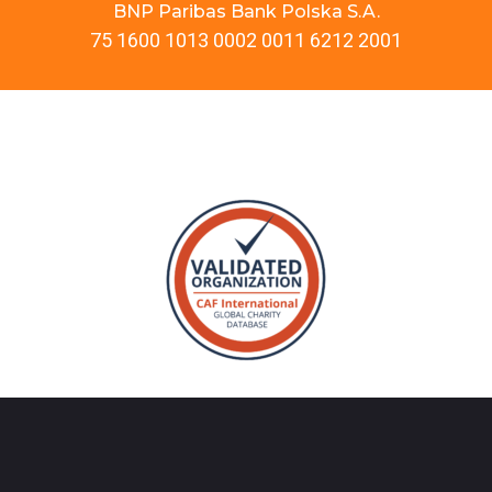
BNP Paribas Bank Polska S.A.
75 1600 1013 0002 0011 6212 2001