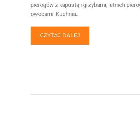
pierogów z kapustą i grzybami, letnich pier
owocami. Kuchnia…
CZYTAJ DALEJ
NAWIGACJA
PO