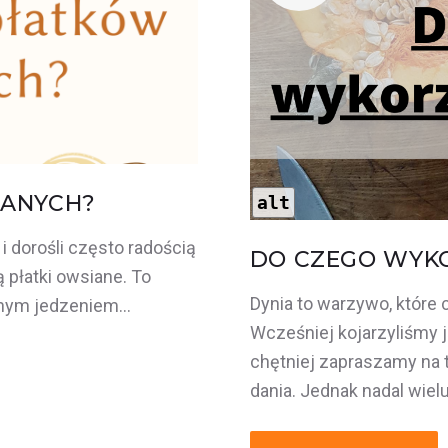
IANYCH?
alt
 i dorośli często radością
DO CZEGO WYKO
 płatki owsiane. To
Dynia to warzywo, które
udnym jedzeniem…
Wcześniej kojarzyliśmy j
chętniej zapraszamy na t
dania. Jednak nadal wiel