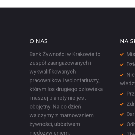
WPISACH
O NAS
NA S
Bank Żywności w Krakowie to
Mis
zespół zaangażowanych i
Dzi
wykwalifikowanych
Nie
pracowników i wolontariuszy,
wiedz
którym los drugiego człowieka
Prz
i naszej planety nie jest
Zdr
obojętny. Na co dzień
Dar
walczymy z marnowaniem
żywności, ubóstwem i
Odb
niedożywieniem.
Zbi