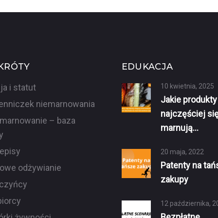
KRÓTY
EDUKACJA
ja i statut
10 kwietnia, 2025
Jakie produkty
enniczek niemarnowania
najczęściej si
marnowanie – baza
marnują…
y
episy
20 maja, 2022
Patenty na tań
owe odżywianie
zakupy
czyńcy
iorcy
12 października, 2
Bezpłatne
órki żywności