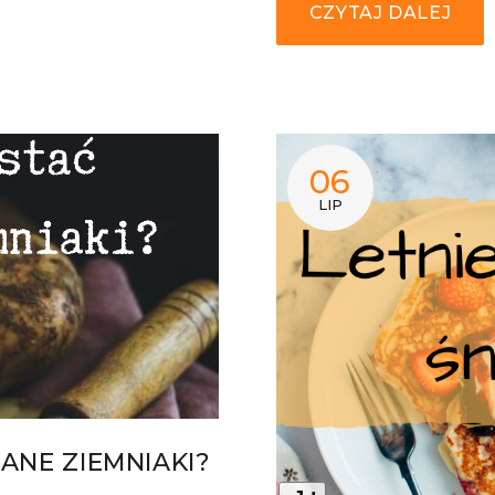
CZYTAJ DALEJ
06
LIP
NE ZIEMNIAKI?