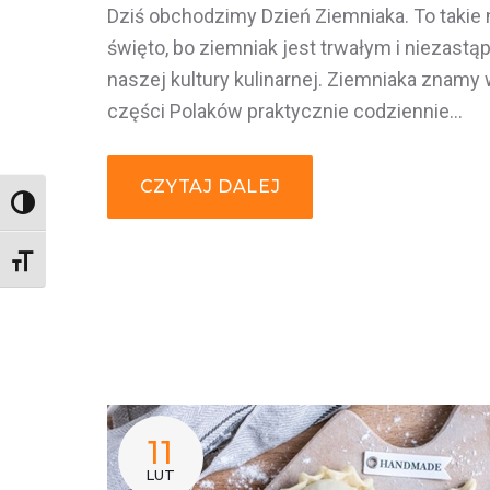
Dziś obchodzimy Dzień Ziemniaka. To takie
święto, bo ziemniak jest trwałym i niezas
naszej kultury kulinarnej. Ziemniaka znamy
części Polaków praktycznie codziennie…
CZYTAJ DALEJ
Wysoki kontrast
Rozmiar czcionki
11
LUT