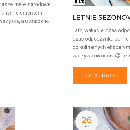
alt
 nasze małe, narodowe
tąpionym elementem
LETNIE SEZONO
 wszyscy, a u znacznej
Lato, wakacje, czas odpoc
czas odpoczynku od nie
do kulinarnych ekspery
warzyw i owoców 😉 Let
CZYTAJ DALEJ
26
SIE