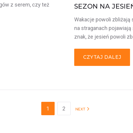
ogów z serem, czy też
SEZON NA JESIE
Wakacje powoli zbliżają s
na straganach pojawiają si
znak, że jesień powoli zb
CZYTAJ DALEJ
1
2
NEXT