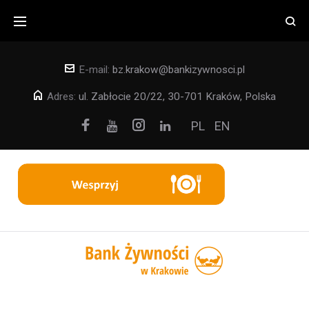
Skip
to
content
E-mail:
bz.krakow@bankizywnosci.pl
Adres:
ul. Zabłocie 20/22, 30-701 Kraków, Polska
Facebook
Instagram
PL
EN
Youtube
Linkedin