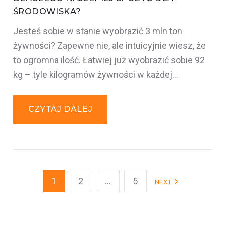
ŚRODOWISKA?
Jesteś sobie w stanie wyobrazić 3 mln ton
żywności? Zapewne nie, ale intuicyjnie wiesz, że
to ogromna ilość. Łatwiej już wyobrazić sobie 92
kg – tyle kilogramów żywności w każdej…
CZYTAJ DALEJ
NAWIGACJA
1
2
…
5
NEXT
PO
WPISACH