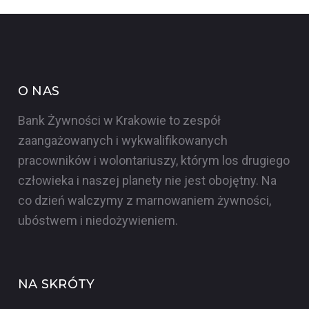
O NAS
Bank Żywności w Krakowie to zespół
zaangażowanych i wykwalifikowanych
pracowników i wolontariuszy, którym los drugiego
człowieka i naszej planety nie jest obojętny. Na
co dzień walczymy z marnowaniem żywności,
ubóstwem i niedożywieniem.
NA SKRÓTY