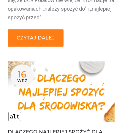
się, że 64% Polaków nie wie, że informacje na
opakowaniach ,,należy spożyć do” i ,,najlepiej
spożyć przed”…
CZYTAJ DALEJ
16
WRZ
alt
DLACZEGO NAJLEPIEJ SPOŻYĆ DLA