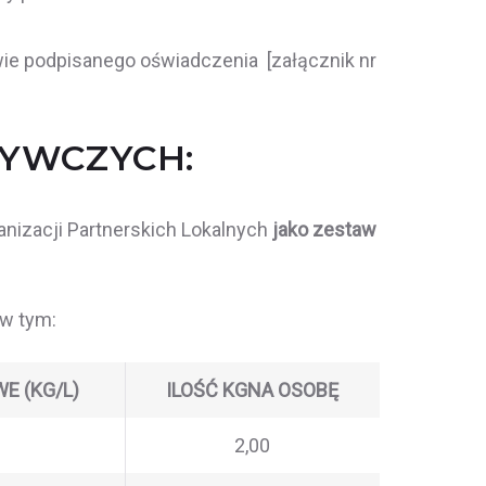
e podpisanego oświadczenia [załącznik nr
YWCZYCH:
izacji Partnerskich Lokalnych
jako zestaw
 w tym:
E (KG/L)
ILOŚĆ KG
NA OSOBĘ
2,00