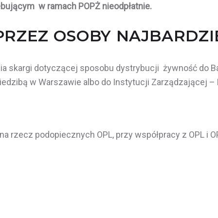
bującym w ramach POPŻ nieodpłatnie.
PRZEZ OSOBY NAJBARDZI
ia skargi dotyczącej sposobu dystrybucji żywność do B
dzibą w Warszawie albo do Instytucji Zarządzającej – M
 na rzecz podopiecznych OPL, przy współpracy z OPL i O