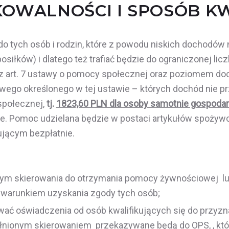
OWALNOŚCI I SPOSÓB KW
 tych osób i rodzin, które z powodu niskich dochodów 
łków) i dlatego też trafiać będzie do ograniczonej licz
i z art. 7 ustawy o pomocy społecznej oraz poziomem 
wego określonego w tej ustawie – których dochód nie 
społecznej,
tj.
1823,60 PLN dla osoby samotnie gospodaru
. Pomoc udzielana będzie w postaci artykułów spożywcz
jącym bezpłatnie.
m skierowania do otrzymania pomocy żywnościowej lub
warunkiem uzyskania zgody tych osób;
ć oświadczenia od osób kwalifikujących się do przyzn
nionym skierowaniem przekazywane będą do OPS, , któr