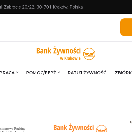
ul. Zabłocie 20/22, 30-701 Kraków, Polska
PRACA
POMOC/FEPŻ
RATUJ ŻYWNOŚĆ!
ZBIÓRK