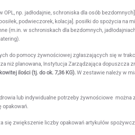
 OPL, np. jadłodajnie, schroniska dla osób bezdomnych] 
posiłek, podwieczorek, kolacja]. posiłki do spożycia n
ne (m.in. w schroniskach dla bezdomnych, jadłodajniac
atering).
ch do pomocy żywnościowej zgłaszających się w trakcie
za niż planowana, Instytucja Zarządzająca dopuszcza z
witej ilości (tj. do ok. 7,36 KG).
W zestawie należy w mi
drowia lub indywidualne potrzeby żywnościowe można z
bę opakowań.
a się zwiększenie liczby opakowań artykułów spożywczy