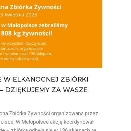
WIELKANOCNEJ ZBIÓRKI
 – DZIĘKUJEMY ZA WASZE
cna Zbiórka Żywności organizowana przez
Polsce. W Małopolsce akcję koordynował
e – zbiórka odbyła się w 136 sklepach, w