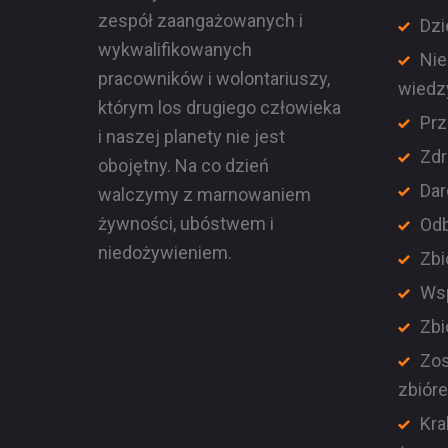
zespół zaangażowanych i
Dzi
wykwalifikowanych
Nie
pracowników i wolontariuszy,
wiedz
którym los drugiego człowieka
Prz
i naszej planety nie jest
Zdr
obojętny. Na co dzień
Dar
walczymy z marnowaniem
żywności, ubóstwem i
Odb
niedożywieniem.
Zbi
Wsp
Zbi
Zos
zbiór
Kra