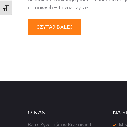
domowych – to znaczy, że…
Rozmiar czcionki
CZYTAJ DALEJ
O NAS
NA S
Bank Żywności w Krakowie to
Mis