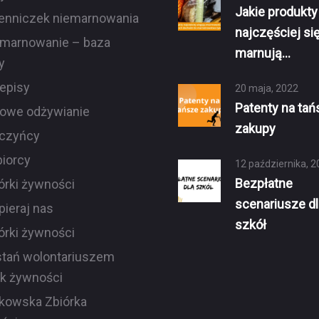
Jakie produkty
enniczek niemarnowania
najczęściej si
marnowanie – baza
marnują…
y
episy
20 maja, 2022
Patenty na tań
owe odżywianie
zakupy
czyńcy
iorcy
12 października, 2
Bezpłatne
órki żywności
scenariusze dl
ieraj nas
szkół
órki żywności
tań wolontariuszem
ek żywności
kowska Zbiórka