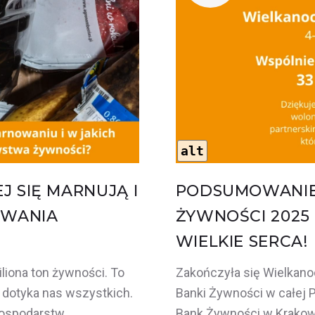
alt
J SIĘ MARNUJĄ I
PODSUMOWANIE 
OWANIA
ŻYWNOŚCI 2025
WIELKIE SERCA!
liona ton żywności. To
Zakończyła się Wielkano
 dotyka nas wszystkich.
Banki Żywności w całej 
gospodarstw
Bank Żywności w Krakowi