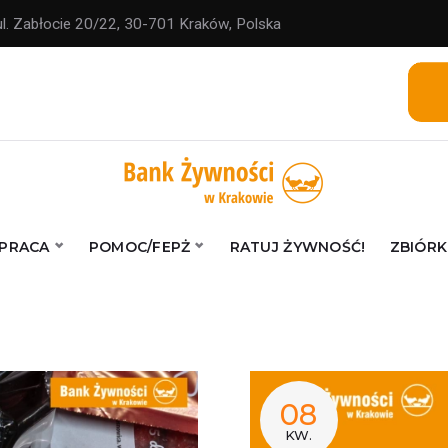
ul. Zabłocie 20/22, 30-701 Kraków, Polska
PRACA
POMOC/FEPŻ
RATUJ ŻYWNOŚĆ!
ZBIÓRK
08
KW.