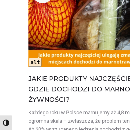
KWIECIEŃ
2025
alt
JAKIE PRODUKTY NAJCZĘŚCIE
GDZIE DOCHODZI DO MARN
ŻYWNOŚCI?
Każdego roku w Polsce marnujemy aż 4,8 mi
ogromna skala – zwłaszcza, że problem ten
Wysoki kontrast
Aż 60% wyrzucanego jedzenia pochodzi z 