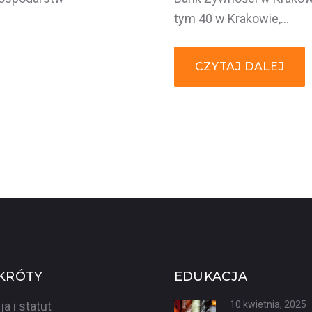
tym 40 w Krakowie,…
CZYTAJ DALEJ
KRÓTY
EDUKACJA
ja i statut
10 kwietnia, 2025