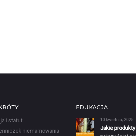
KRÓTY
EDUKACJA
ja i statut
10 kwietnia, 2025
Jakie produkty
enniczek niemarnowania