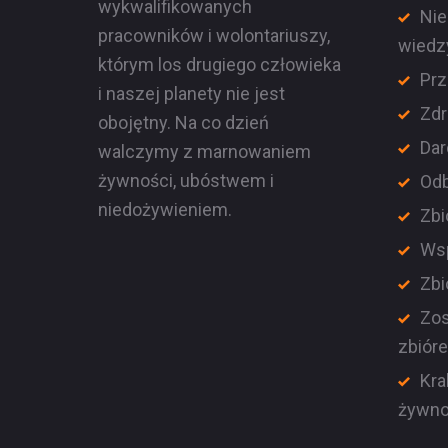
wykwalifikowanych
Nie
pracowników i wolontariuszy,
wiedz
którym los drugiego człowieka
Prz
i naszej planety nie jest
Zdr
obojętny. Na co dzień
Dar
walczymy z marnowaniem
żywności, ubóstwem i
Odb
niedożywieniem.
Zbi
Wsp
Zbi
Zos
zbiór
Kra
żywno