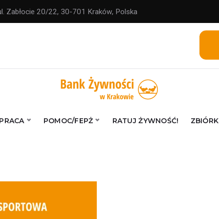
ul. Zabłocie 20/22, 30-701 Kraków, Polska
PRACA
POMOC/FEPŻ
RATUJ ŻYWNOŚĆ!
ZBIÓRK