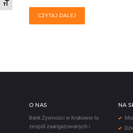
Rozmiar czcionki
CZYTAJ DALEJ
O NAS
NA S
Bank Żywności w Krakowie to
Mis
zespół zaangażowanych i
Dzi