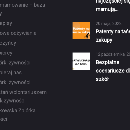
najczęściej si
marnowanie – baza
marnują…
y
episy
20 maja, 2022
Patenty na tań
owe odżywianie
zakupy
czyńcy
iorcy
12 października, 2
Bezpłatne
órki żywności
scenariusze dl
ieraj nas
szkół
órki żywności
tań wolontariuszem
ek żywności
kowska Zbiórka
ści