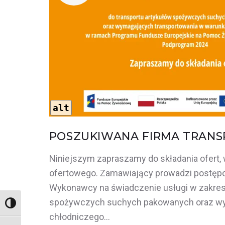
2025-
02-
10
alt
POSZUKIWANA FIRMA TRAN
Niniejszym zapraszamy do składania ofert, 
ofertowego. Zamawiający prowadzi postępo
Wykonawcy na świadczenie usługi w zakresi
spożywczych suchych pakowanych oraz wy
Wysoki kontrast
chłodniczego…