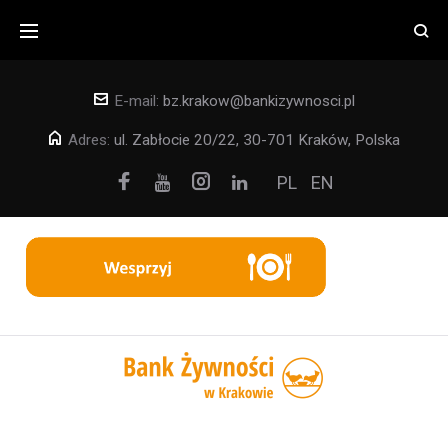
Skip
to
content
E-mail:
bz.krakow@bankizywnosci.pl
Adres:
ul. Zabłocie 20/22, 30-701 Kraków, Polska
Facebook
Instagram
PL
EN
Youtube
Linkedin