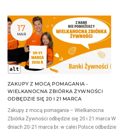
DZIEŃ:
17
2026-
MAR
03-
17
alt
ZAKUPY Z MOCĄ POMAGANIA -
WIELKANOCNA ZBIÓRKA ŻYWNOŚCI
ODBĘDZIE SIĘ 20 I 21 MARCA
Zakupy z mocą pomagania – Wielkanocna
Zbiórka Żywności odbędzie się 20 i 21 marca W
dniach 20-21 marca br. w całej Polsce odbędzie