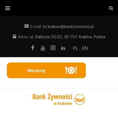
Skip
to
content
E-mail:
bz.krakow@bankizywnosci.pl
Adres:
ul. Zabłocie 20/22, 30-701 Kraków, Polska
Facebook
Instagram
PL
EN
Youtube
Linkedin