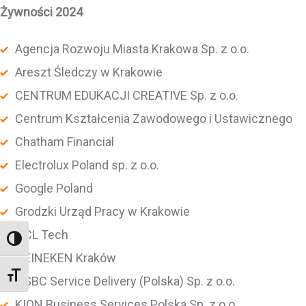
Żywności 2024
Agencja Rozwoju Miasta Krakowa Sp. z o.o.
Areszt Śledczy w Krakowie
CENTRUM EDUKACJI CREATIVE Sp. z o.o.
Centrum Kształcenia Zawodowego i Ustawicznego
Chatham Financial
Electrolux Poland sp. z o.o.
Google Poland
Grodzki Urząd Pracy w Krakowie
HCL Tech
Wysoki kontrast
HEINEKEN Kraków
Rozmiar czcionki
HSBC Service Delivery (Polska) Sp. z o.o.
KION Business Services Polska Sp. z o.o.