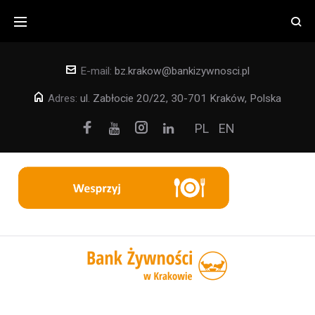
Skip
to
content
E-mail:
bz.krakow@bankizywnosci.pl
Adres:
ul. Zabłocie 20/22, 30-701 Kraków, Polska
Facebook
Instagram
PL
EN
Youtube
Linkedin