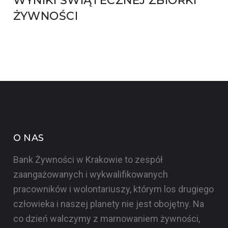
WYNIKI ŚWIĄTECZNEJ ZBIÓRKI
ŻYWNOŚCI
O NAS
Bank Żywności w Krakowie to zespół
zaangażowanych i wykwalifikowanych
pracowników i wolontariuszy, którym los drugiego
człowieka i naszej planety nie jest obojętny. Na
co dzień walczymy z marnowaniem żywności,