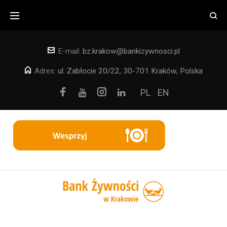
Skip
to
content
E-mail:
bz.krakow@bankizywnosci.pl
Adres:
ul. Zabłocie 20/22, 30-701 Kraków, Polska
Facebook
Instagram
PL
EN
Youtube
Linkedin